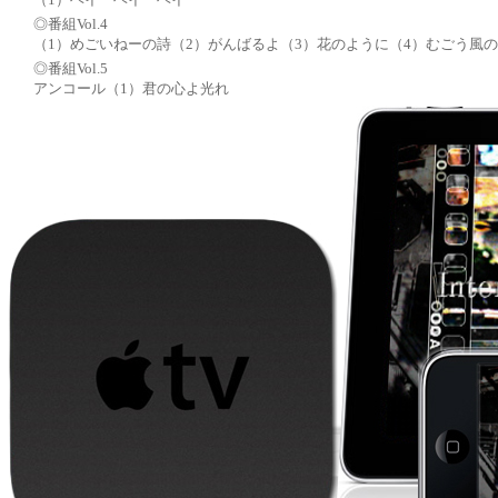
◎番組Vol.4
（1）めごいねーの詩（2）がんばるよ（3）花のように（4）むごう風
◎番組Vol.5
アンコール（1）君の心よ光れ